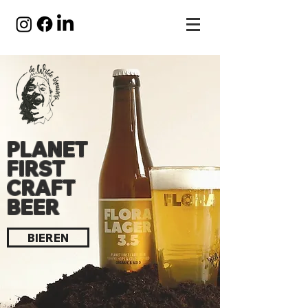
PLANET
FIRST
CRAFT
BEER
BIEREN