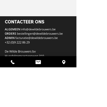
CONTACTEER ONS
ALGEMEEN
info@dewildebrouwers.be
ORDERS
bestellingen
@dewildebrouwers.be
ADMIN
facturatie
@dewildebrouwers.be
+32 (0)9 222 86 29
De Wilde Brouwers bv
Hundelgemsesteenweg 310
9820 Merelbeke,
België
BE
0669.569.125
Openingsuren Winkelpunt:
Afhalen op aanvraag
FEESTZAAL
B2B INFO