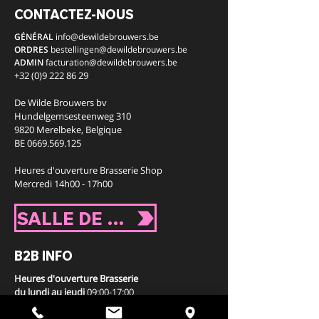
CONTACTEZ-NOUS
GÉNÉRAL
info@dewildebrouwers.be
ORDRES
bestellingen
@dewildebrouwers.be
ADMIN
facturation
@dewildebrouwers.be
+32 (0)9 222 86 29
De Wilde Brouwers bv
Hundelgemsesteenweg 310
9820 Merelbeke,
Belgique
​BE
0669.569.125
Heures d'ouverture Brasserie Shop
Mercredi 14h00 - 17h00
SALLE DE FÊTE
B2B INFO
Heures d'ouverture Brasserie
du lundi au jeudi
09:00-17:00
Livraisons / retours bouteilles et casiers