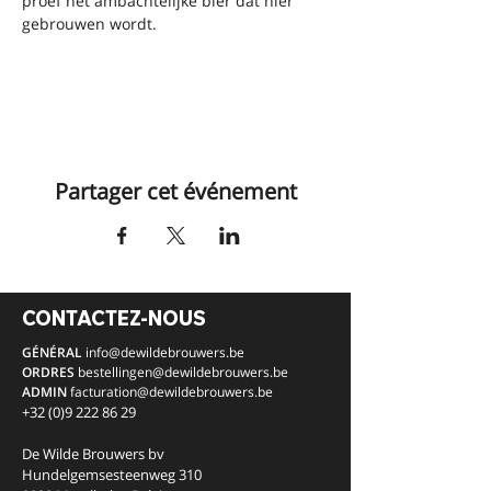
proef het ambachtelijke bier dat hier 
gebrouwen wordt.
Partager cet événement
CONTACTEZ-NOUS
GÉNÉRAL
info@dewildebrouwers.be
ORDRES
bestellingen
@dewildebrouwers.be
ADMIN
facturation
@dewildebrouwers.be
+32 (0)9 222 86 29
De Wilde Brouwers bv
Hundelgemsesteenweg 310