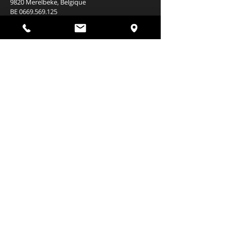
9820 Merelbeke,
Belgique
​BE
0669.569.125
Heures d'ouverture Brasserie Shop
Mercredi 14h00 - 17h00
SALLE DE FÊTE
B2B INFO
Heures d'ouverture Brasserie
du lundi au jeudi
09:00-17:00
Livraisons / retours bouteilles et casiers
via de drankenhandelaar
OÙ ACHETER / BOIRE ?
Drinks4U
Drinxit