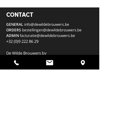
CONTACT
GENERAL
info@dewildebrouwers.be
ORDERS
bestellingen
@dewildebrouwers.be
ADMIN
facturatie
@dewildebrouwers.be
+32 (0)9 222 86 29
De Wilde Brouwers bv
Hundelgemsesteenweg 310
9820 Merelbeke,
Belgium
BE
0669.569.125
Opening Brewery Shop
Wednesday 14:00-17:00
EVENT VENUE
B2B INFO
Opening hours Brewery for pickup
Monday to Thursday 09:00-17:00